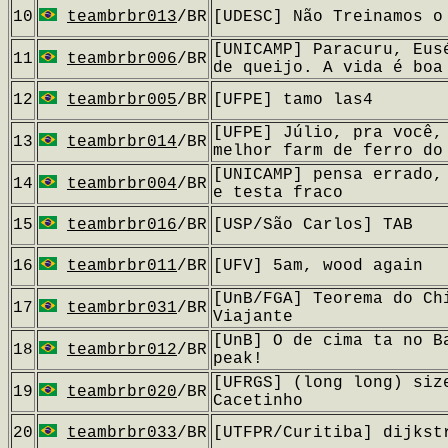
10
teambrbr013
/BR
[UDESC] Não Treinamos o
[UNICAMP] Paracuru, Eus
11
teambrbr006
/BR
de queijo. A vida é boa
12
teambrbr005
/BR
[UFPE] tamo las4
[UFPE] Júlio, pra você,
13
teambrbr014
/BR
melhor farm de ferro do
[UNICAMP] pensa errado,
14
teambrbr004
/BR
e testa fraco
15
teambrbr016
/BR
[USP/São Carlos] TAB
16
teambrbr011
/BR
[UFV] 5am, wood again
[UnB/FGA] Teorema do Ch
17
teambrbr031
/BR
Viajante
[UnB] O de cima ta no B
18
teambrbr012
/BR
peak!
[UFRGS] (long long) siz
19
teambrbr020
/BR
Cacetinho
20
teambrbr033
/BR
[UTFPR/Curitiba] dijkst