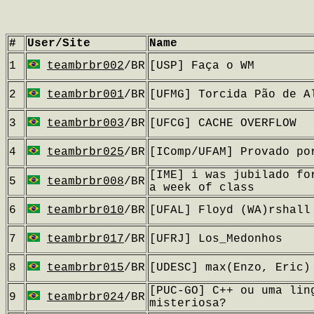
#
User/Site
Name
1
teambrbr002
/BR
[USP] Faça o WM
2
teambrbr001
/BR
[UFMG] Torcida Pão de A
3
teambrbr003
/BR
[UFCG] CACHE OVERFLOW
4
teambrbr025
/BR
[IComp/UFAM] Provado po
[IME] i was jubilado fo
5
teambrbr008
/BR
a week of class
6
teambrbr010
/BR
[UFAL] Floyd (WA)rshall
7
teambrbr017
/BR
[UFRJ] Los_Medonhos
8
teambrbr015
/BR
[UDESC] max(Enzo, Eric)
[PUC-GO] C++ ou uma lin
9
teambrbr024
/BR
misteriosa?