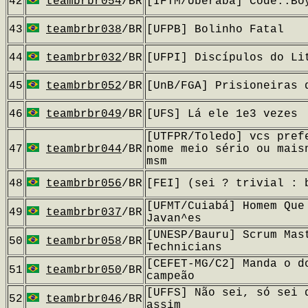
42
teambrbr054
/BR
[IFTM/Uberaba] Code::Bo
43
teambrbr038
/BR
[UFPB] Bolinho Fatal
44
teambrbr032
/BR
[UFPI] Discípulos do Li
45
teambrbr052
/BR
[UnB/FGA] Prisioneiras 
46
teambrbr049
/BR
[UFS] Lá ele 1e3 vezes
[UTFPR/Toledo] vcs pref
47
teambrbr044
/BR
nome meio sério ou mais
msm
48
teambrbr056
/BR
[FEI] (sei ? trivial : 
[UFMT/Cuiabá] Homem Que
49
teambrbr037
/BR
Javan^es
[UNESP/Bauru] Scrum Mas
50
teambrbr058
/BR
Technicians
[CEFET-MG/C2] Manda o d
51
teambrbr050
/BR
campeão
[UFFS] Não sei, só sei 
52
teambrbr046
/BR
assim