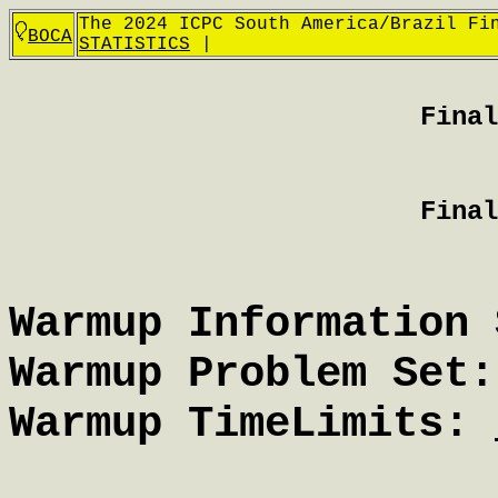
The 2024 ICPC South America/Brazil F
BOCA
STATISTICS
|
Final
Final
Warmup Information 
Warmup Problem Set:
Warmup TimeLimits: