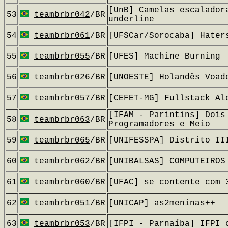
[UnB] Camelas escalador
53
teambrbr042
/BR
underline
54
teambrbr061
/BR
[UFSCar/Sorocaba] Hater
55
teambrbr055
/BR
[UFES] Machine Burning
56
teambrbr026
/BR
[UNOESTE] Holandês Voad
57
teambrbr057
/BR
[CEFET-MG] Fullstack Al
[IFAM - Parintins] Dois
58
teambrbr063
/BR
Programadores e Meio
59
teambrbr065
/BR
[UNIFESSPA] Distrito II
60
teambrbr062
/BR
[UNIBALSAS] COMPUTEIROS
61
teambrbr060
/BR
[UFAC] se contente com 
62
teambrbr051
/BR
[UNICAP] as2meninas++
63
teambrbr053
/BR
[IFPI - Parnaíba] IFPI 