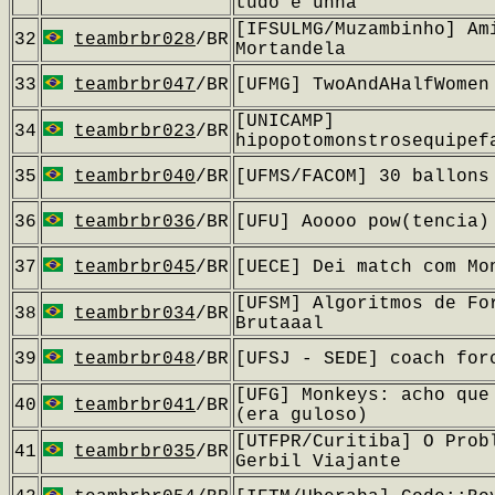
tudo é unha
[IFSULMG/Muzambinho] Am
32
teambrbr028
/BR
Mortandela
33
teambrbr047
/BR
[UFMG] TwoAndAHalfWomen
[UNICAMP]
34
teambrbr023
/BR
hipopotomonstrosequipef
35
teambrbr040
/BR
[UFMS/FACOM] 30 ballons
36
teambrbr036
/BR
[UFU] Aoooo pow(tencia)
37
teambrbr045
/BR
[UECE] Dei match com Mo
[UFSM] Algoritmos de Fo
38
teambrbr034
/BR
Brutaaal
39
teambrbr048
/BR
[UFSJ - SEDE] coach for
[UFG] Monkeys: acho que
40
teambrbr041
/BR
(era guloso)
[UTFPR/Curitiba] O Prob
41
teambrbr035
/BR
Gerbil Viajante