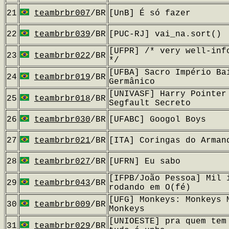
21
teambrbr007
/BR
[UnB] É só fazer
22
teambrbr039
/BR
[PUC-RJ] vai_na.sort()
[UFPR] /* very well-inf
23
teambrbr022
/BR
*/
[UFBA] Sacro Império Ba
24
teambrbr019
/BR
Germânico
[UNIVASF] Harry Pointer
25
teambrbr018
/BR
Segfault Secreto
26
teambrbr030
/BR
[UFABC] Googol Boys
27
teambrbr021
/BR
[ITA] Coringas do Arman
28
teambrbr027
/BR
[UFRN] Eu sabo
[IFPB/João Pessoa] Mil 
29
teambrbr043
/BR
rodando em O(fé)
[UFG] Monkeys: Monkeys 
30
teambrbr009
/BR
Monkeys
[UNIOESTE] pra quem tem
31
teambrbr029
/BR